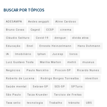
BUSCAR POR TÓPICOS
ADESAMPA
Aedes aegypti
Aline Cardoso
Bruno Covas
Caged
CCSP
cinema
Cláudio Salituro
Covid-19
dengue
dívida ativa
Educação
Enel
Ernesto Heinzelmann
Hans Dohmann
IA
Imobiliário
Iphan
Jucesp
livros
Luiz Gustavo Tosta
Marília Marton
metrô
museus
Negócios
Paulo Narcélio
Procon-SP
Ricardo Nunes
Roberto de Lucena
Rodrigo Borges Torrealba
réveillon
Saúde mental
Sebrae-SP
SES-SP
SPTuris
São Paulo
Taiza Krueder
Tarcísio de Freitas
Taxa selic
tecnologia
Trabalho
trânsito
UBS