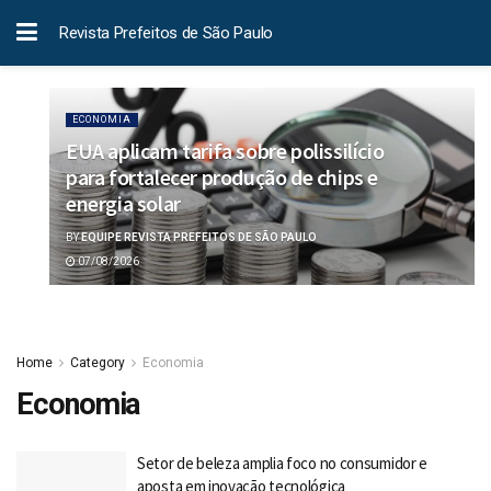
Revista Prefeitos de São Paulo
ECONOMIA
EUA aplicam tarifa sobre polissilício
para fortalecer produção de chips e
energia solar
BY
EQUIPE REVISTA PREFEITOS DE SÃO PAULO
07/08/2026
Home
Category
Economia
Economia
Setor de beleza amplia foco no consumidor e
aposta em inovação tecnológica