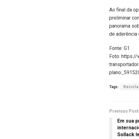
Ao final da o
preliminar co
panorama sobr
de aderência 
Fonte: G1
Foto: https:/
transportado
plano_59152
Tags:
Recicl
Previous Post
Em sua p
internaci
Sollack 