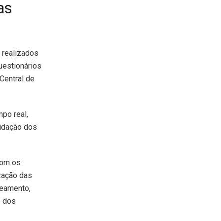
as
 realizados
questionários
Central de
po real,
lidação dos
com os
zação das
neamento,
o dos