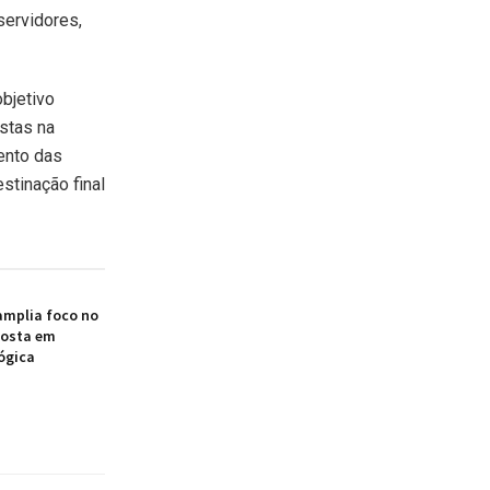
servidores,
objetivo
istas na
ento das
stinação final
amplia foco no
posta em
ógica