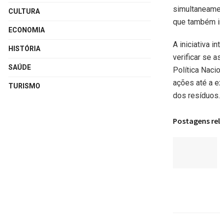
simultaneamen
CULTURA
que também ir
ECONOMIA
A iniciativa 
HISTÓRIA
verificar se 
SAÚDE
Política Naci
ações até a e
TURISMO
dos resíduos.
Postagens re