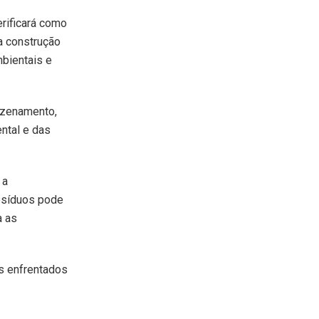
erificará como
a construção
mbientais e
azenamento,
ntal e das
 a
resíduos pode
a as
os enfrentados