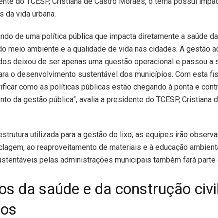
ente do TCESP, Cristiana de Castro Moraes, o tema possui impa
s da vida urbana.
ndo de uma política pública que impacta diretamente a saúde da
do meio ambiente e a qualidade de vida nas cidades. A gestão 
idos deixou de ser apenas uma questão operacional e passou a 
ara o desenvolvimento sustentável dos municípios. Com esta fis
ficar como as políticas públicas estão chegando à ponta e contr
to da gestão pública”, avalia a presidente do TCESP, Cristiana 
strutura utilizada para a gestão do lixo, as equipes irão observar
iclagem, ao reaproveitamento de materiais e à educação ambient
ustentáveis pelas administrações municipais também fará parte 
os da saúde e da construção civi
dos