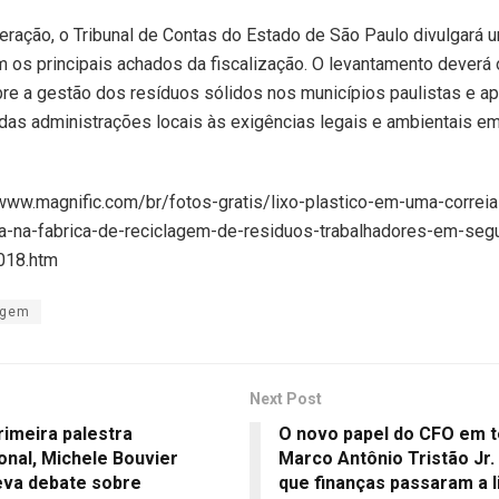
peração, o Tribunal de Contas do Estado de São Paulo divulgará 
m os principais achados da fiscalização. O levantamento deverá
e a gestão dos resíduos sólidos nos municípios paulistas e ap
das administrações locais às exigências legais e ambientais em
/www.magnific.com/br/fotos-gratis/lixo-plastico-em-uma-correia
ra-na-fabrica-de-reciclagem-de-residuos-trabalhadores-em-seg
018.htm
agem
Next Post
rimeira palestra
O novo papel do CFO em t
onal, Michele Bouvier
Marco Antônio Tristão Jr.
leva debate sobre
que finanças passaram a l