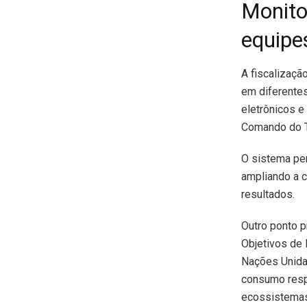
Monito
equipe
A fiscalizaçã
em diferentes
eletrônicos e
Comando do T
O sistema per
ampliando a c
resultados.
Outro ponto p
Objetivos de
Nações Unida
consumo resp
ecossistemas