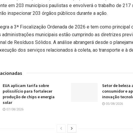
te em 203 municípios paulistas e envolverá o trabalho de 217 
ão inspecionar 203 órgãos públicos durante a ação.
integra a 3ª Fiscalização Ordenada de 2026 e tem como principal 
as administrações municipais estão cumprindo as diretrizes prev
onal de Resíduos Sólidos. A análise abrangerá desde o planejam
xecução dos serviços relacionados à coleta, ao transporte e à de
lacionadas
EUA aplicam tarifa sobre
Setor de beleza 
polissilício para fortalecer
consumidor e a
produção de chips e energia
inovação tecnol
solar
05/08/2026
07/08/2026