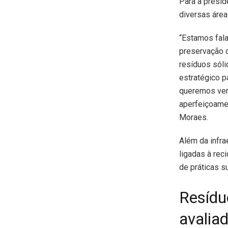
Para a presid
diversas área
“Estamos fala
preservação 
resíduos sól
estratégico p
queremos veri
aperfeiçoamen
Moraes.
Além da infrae
ligadas à rec
de práticas s
Resídu
avalia