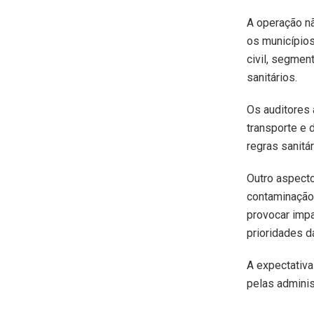
A operação nã
os municípios
civil, segmen
sanitários.
Os auditores
transporte e 
regras sanitá
Outro aspecto
contaminação 
provocar impa
prioridades d
A expectativa
pelas adminis