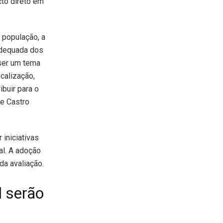
cto direto em
 população, a
adequada dos
ser um tema
calização,
ibuir para o
de Castro
 iniciativas
al. A adoção
da avaliação.
l serão