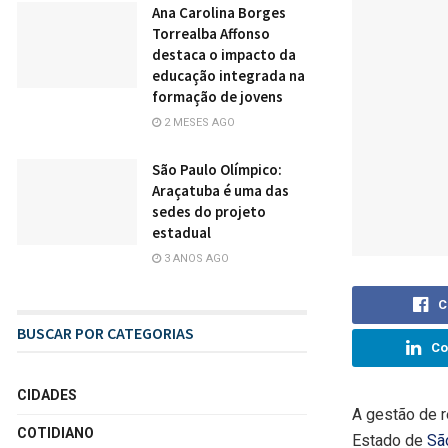
Ana Carolina Borges
Torrealba Affonso
destaca o impacto da
educação integrada na
formação de jovens
2 MESES AGO
São Paulo Olímpico:
Araçatuba é uma das
sedes do projeto
estadual
3 ANOS AGO
C
BUSCAR POR CATEGORIAS
Co
CIDADES
A gestão de r
COTIDIANO
Estado de
Sã