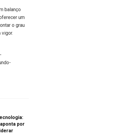
um balanço
 oferecer um
ontar o grau
 vigor.
-
undo-
ecnologia:
 aponta por
iderar