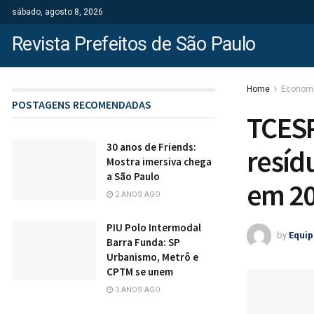
sábado, agosto 8, 2026
Revista Prefeitos de São Paulo
Home
Econom
POSTAGENS RECOMENDADAS
TCESP
30 anos de Friends:
resíd
Mostra imersiva chega
a São Paulo
em 20
2 ANOS AGO
PIU Polo Intermodal
by
Equip
Barra Funda: SP
Urbanismo, Metrô e
CPTM se unem
3 ANOS AGO