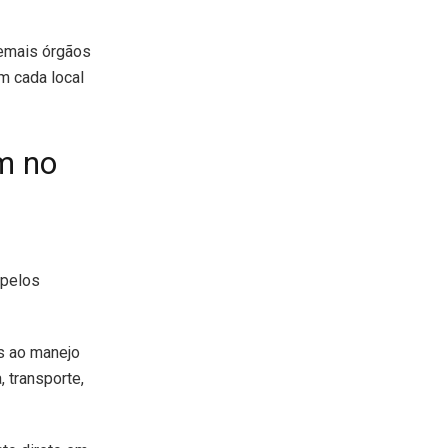
demais órgãos
em cada local
am no
 pelos
as ao manejo
 transporte,