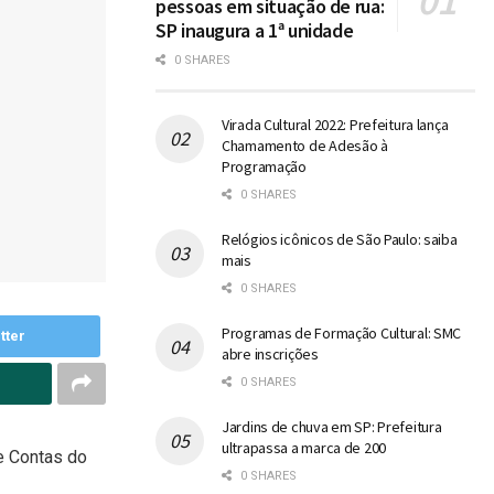
pessoas em situação de rua:
SP inaugura a 1ª unidade
0 SHARES
Virada Cultural 2022: Prefeitura lança
Chamamento de Adesão à
Programação
0 SHARES
Relógios icônicos de São Paulo: saiba
mais
0 SHARES
Programas de Formação Cultural: SMC
tter
abre inscrições
0 SHARES
Jardins de chuva em SP: Prefeitura
ultrapassa a marca de 200
e Contas do
0 SHARES