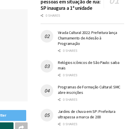
pessoas em situação de rua:
SP inaugura a 1ª unidade
0 SHARES
Virada Cultural 2022: Prefeitura lança
Chamamento de Adesão à
Programação
0 SHARES
Relógios icônicos de São Paulo: saiba
mais
0 SHARES
Programas de Formação Cultural: SMC
abre inscrições
0 SHARES
Jardins de chuva em SP: Prefeitura
tter
ultrapassa a marca de 200
0 SHARES