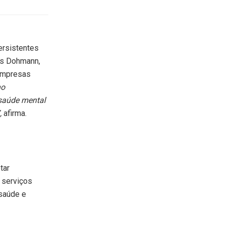
ersistentes
ns Dohmann,
empresas
no
saúde mental
,
afirma.
tar
 serviços
 saúde e