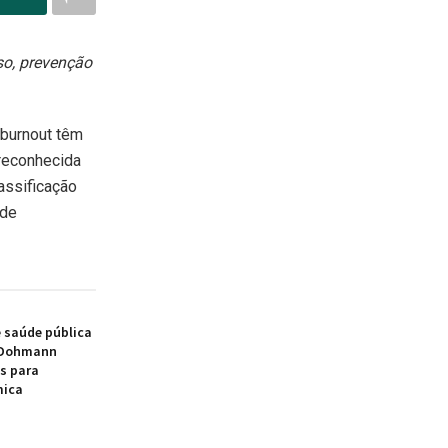
so, prevenção
 burnout têm
 reconhecida
assificação
 de
e saúde pública
s Dohmann
s para
mica