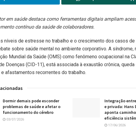
tor em saúde destaca como ferramentas digitais ampliam aces
ento contínuo da saúde de colaboradores.
 níveis de estresse no trabalho e o crescimento dos casos de
bate sobre saúde mental no ambiente corporativo. A síndrome,
ação Mundial da Saúde (OMS) como fenômeno ocupacional na Cl
 de Doenças (CID-11), está associada à exaustão crônica, queda
 e afastamentos recorrentes do trabalho.
lacionadas
Dormir demais pode esconder
Integração entr
problemas de saúde e afetar o
e privada: Han
funcionamento do cérebro
aponta caminho
eficiência sistê
03/07/2026
17/06/2026