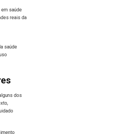
s em saúde
ades reais da
da saúde
 uso
res
alguns dos
xto,
cuidado
dimento