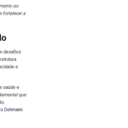
emento ao
 fortalecer a
lo
am desafios
strutura
acidade e
de saúde e
ndamental que
o,
ns Dohmann
.