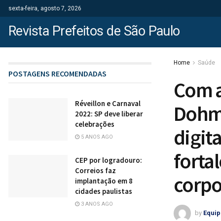
sexta-feira, agosto 7, 2026
Revista Prefeitos de São Paulo
Home
Saúde
POSTAGENS RECOMENDADAS
Com a
Réveillon e Carnaval
Dohma
2022: SP deve liberar
celebrações
digit
5 ANOS AGO
forta
CEP por logradouro:
Correios faz
corpo
implantação em 8
cidades paulistas
3 ANOS AGO
by
Equip