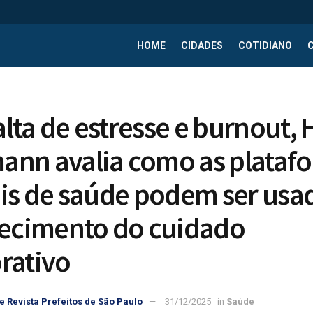
HOME
CIDADES
COTIDIANO
lta de estresse e burnout, 
nn avalia como as plataf
ais de saúde podem ser usa
lecimento do cuidado
rativo
e Revista Prefeitos de São Paulo
31/12/2025
in
Saúde