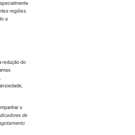
especialmente
tes regiões.
do a
 a redução do
ramas
,
 ansiedade,
companhar o
dicadores de
 esgotamento