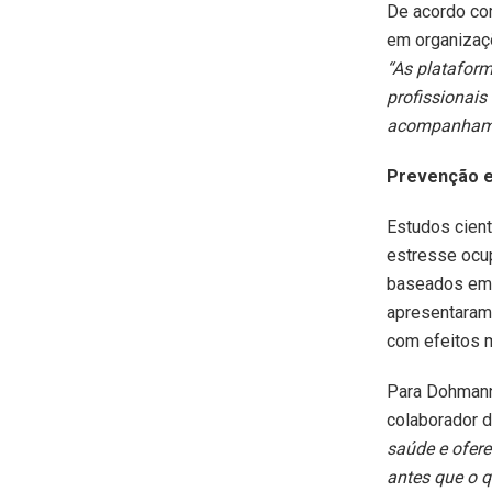
De acordo co
em organizaç
“As plataform
profissionais
acompanhame
Prevenção 
Estudos cient
estresse ocup
baseados em f
apresentaram 
com efeitos 
Para Dohmann,
colaborador d
saúde e ofere
antes que o q