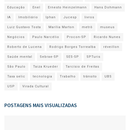
Educação
Enel
Ernesto Heinzelmann
Hans Dohmann
IA
Imobiliário
Iphan
Jucesp
livros
Luiz Gustavo Tosta
Marília Marton
metrô
museus
Negócios
Paulo Narcélio
Procon-SP
Ricardo Nunes
Roberto de Lucena
Rodrigo Borges Torrealba
réveillon
Saúde mental
Sebrae-SP
SES-SP
SPTuris
São Paulo
Taiza Krueder
Tarcísio de Freitas
Taxa selic
tecnologia
Trabalho
trânsito
UBS
USP
Virada Cultural
POSTAGENS MAIS VISUALIZADAS