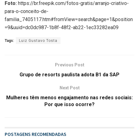
Foto:
https://br.freepik.com/fotos-gratis/arranjo-criativo-
para-o-conceito-de-
familia_7405117.htm#fromView=search&page=1&position
=9&uuid=dc0dc987-1b8f-48f2-ab22-1ec33282ea09
Tags:
Luiz Gustavo Tosta
Previous Post
Grupo de resorts paulista adota B1 da SAP
Next Post
Mulheres têm menos engajamento nas redes sociais:
Por que isso ocorre?
POSTAGENS RECOMENDADAS