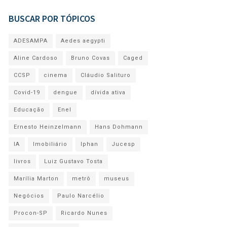
BUSCAR POR TÓPICOS
ADESAMPA
Aedes aegypti
Aline Cardoso
Bruno Covas
Caged
CCSP
cinema
Cláudio Salituro
Covid-19
dengue
dívida ativa
Educação
Enel
Ernesto Heinzelmann
Hans Dohmann
IA
Imobiliário
Iphan
Jucesp
livros
Luiz Gustavo Tosta
Marília Marton
metrô
museus
Negócios
Paulo Narcélio
Procon-SP
Ricardo Nunes