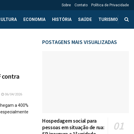
Sobre
Contato
Política de Privacidade
CULTURA
ECONOMIA
HISTÓRIA
SAÚDE
TURISMO
POSTAGENS MAIS VISUALIZADAS
 contra
06/04/2026
s chegam a 400%
 especialmente
Hospedagem social para
pessoas em situação de rua:
SP inaugura a 1ª unidade