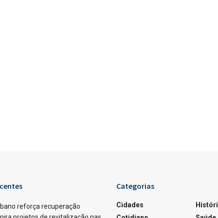
centes
Categorias
Cidades
Histór
rbano reforça recuperação
pira projetos de revitalização nas
Cotidiano
Saúde