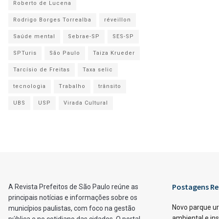
Roberto de Lucena
Rodrigo Borges Torrealba
réveillon
Saúde mental
Sebrae-SP
SES-SP
SPTuris
São Paulo
Taiza Krueder
Tarcísio de Freitas
Taxa selic
tecnologia
Trabalho
trânsito
UBS
USP
Virada Cultural
Postagens Re
A Revista Prefeitos de São Paulo reúne as
principais notícias e informações sobre os
Novo parque u
municípios paulistas, com foco na gestão
ambiental e ins