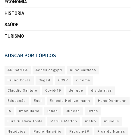
ECONOMIA
HISTÓRIA
SAÚDE
TURISMO
BUSCAR POR TÓPICOS
ADESAMPA
Aedes aegypti
Aline Cardoso
Bruno Covas
Caged
CCSP
cinema
Cláudio Salituro
Covid-19
dengue
dívida ativa
Educação
Enel
Ernesto Heinzelmann
Hans Dohmann
IA
Imobiliário
Iphan
Jucesp
livros
Luiz Gustavo Tosta
Marília Marton
metrô
museus
Negócios
Paulo Narcélio
Procon-SP
Ricardo Nunes