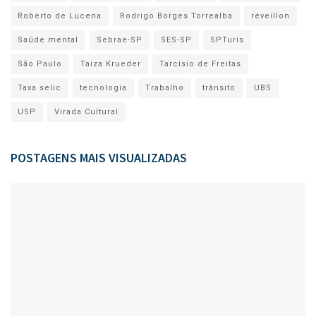
Roberto de Lucena
Rodrigo Borges Torrealba
réveillon
Saúde mental
Sebrae-SP
SES-SP
SPTuris
São Paulo
Taiza Krueder
Tarcísio de Freitas
Taxa selic
tecnologia
Trabalho
trânsito
UBS
USP
Virada Cultural
POSTAGENS MAIS VISUALIZADAS