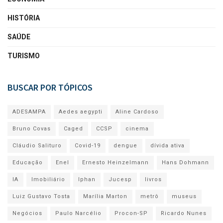
HISTÓRIA
SAÚDE
TURISMO
BUSCAR POR TÓPICOS
ADESAMPA
Aedes aegypti
Aline Cardoso
Bruno Covas
Caged
CCSP
cinema
Cláudio Salituro
Covid-19
dengue
dívida ativa
Educação
Enel
Ernesto Heinzelmann
Hans Dohmann
IA
Imobiliário
Iphan
Jucesp
livros
Luiz Gustavo Tosta
Marília Marton
metrô
museus
Negócios
Paulo Narcélio
Procon-SP
Ricardo Nunes