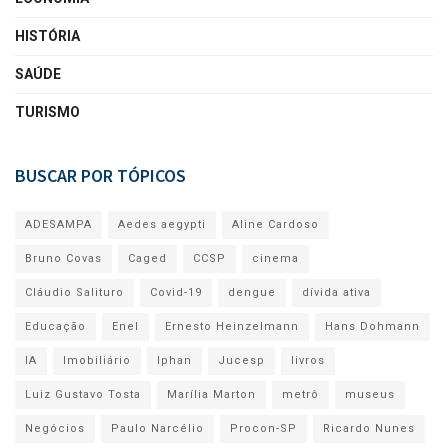
HISTÓRIA
SAÚDE
TURISMO
BUSCAR POR TÓPICOS
ADESAMPA
Aedes aegypti
Aline Cardoso
Bruno Covas
Caged
CCSP
cinema
Cláudio Salituro
Covid-19
dengue
dívida ativa
Educação
Enel
Ernesto Heinzelmann
Hans Dohmann
IA
Imobiliário
Iphan
Jucesp
livros
Luiz Gustavo Tosta
Marília Marton
metrô
museus
Negócios
Paulo Narcélio
Procon-SP
Ricardo Nunes