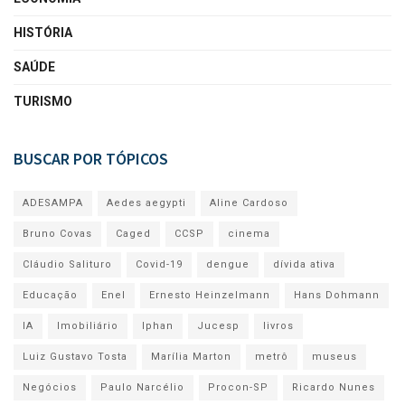
HISTÓRIA
SAÚDE
TURISMO
BUSCAR POR TÓPICOS
ADESAMPA
Aedes aegypti
Aline Cardoso
Bruno Covas
Caged
CCSP
cinema
Cláudio Salituro
Covid-19
dengue
dívida ativa
Educação
Enel
Ernesto Heinzelmann
Hans Dohmann
IA
Imobiliário
Iphan
Jucesp
livros
Luiz Gustavo Tosta
Marília Marton
metrô
museus
Negócios
Paulo Narcélio
Procon-SP
Ricardo Nunes